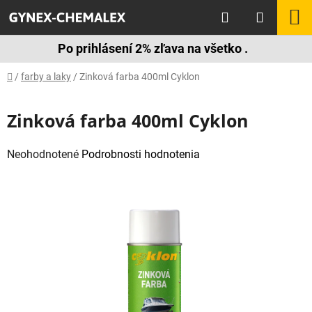
Prejsť
Hľadať
N
na
obsah
K
Po prihlásení 2% zľava na všetko .
Domov
/
farby a laky
/
Zinková farba 400ml Cyklon
Zinková farba 400ml Cyklon
Priemerné
Neohodnotené
Podrobnosti hodnotenia
hodnotenie
produktu
je
0,0
z
5
hviezdičiek.