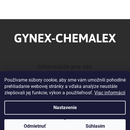
Z
á
p
ä
t
i
Informácie pre vás
e
Používame súbory cookie, aby sme vám umožnili pohodlné
O našej Firme
prehliadanie webovej stránky a vďaka analýze neustále
Veľkoobchodná spolupráca
zlepšovali jej funkcie, výkon a použiteľnosť.
Viac informácií
Obchodné podmienky
Podmienky ochrany osobných údajov
Nastavenie
Kontakty
Odmietnuť
Súhlasím