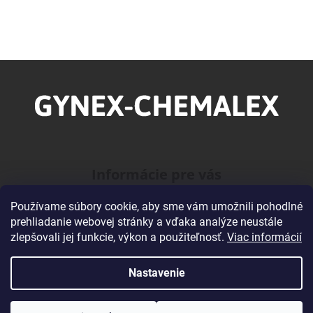
Z
á
p
ä
t
i
Informácie pre vás
e
Používame súbory cookie, aby sme vám umožnili pohodlné
O našej Firme
prehliadanie webovej stránky a vďaka analýze neustále
Veľkoobchodná spolupráca
zlepšovali jej funkcie, výkon a použiteľnosť.
Viac informácií
Obchodné podmienky
Podmienky ochrany osobných údajov
Nastavenie
Kontakty