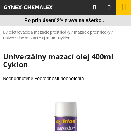
Prejsť
Hľadať
N
na
obsah
K
Po prihlásení 2% zľava na všetko .
Domov
/
ošetrovacie a mazacie prostriedky
/
mazacie prostriedky
/
Univerzálny mazací olej 400ml Cyklon
Univerzálny mazací olej 400ml
Cyklon
Priemerné
Neohodnotené
Podrobnosti hodnotenia
hodnotenie
produktu
je
0,0
z
5