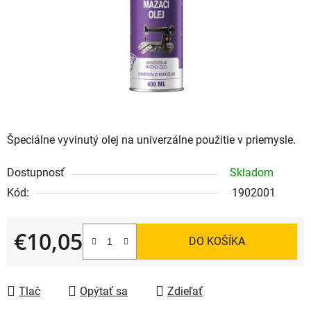
hviezdičiek.
Špeciálne vyvinutý olej na univerzálne použitie v priemysle.
Dostupnosť
Skladom
Kód:
1902001
€10,05
DO KOŠÍKA
Jednotková cena:
Tlač
Opýtať sa
Zdieľať