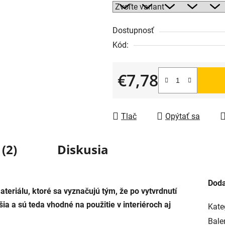
z
5
Dostupnosť
hviezdičiek.
Kód:
€7,78
Jednotková cena:
Tlač
Opýtať sa
(2)
Diskusia
Doda
teriálu, ktoré sa vyznačujú tým, že po vytvrdnutí
ia a sú teda vhodné na použitie v interiéroch aj
Kate
Bale