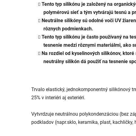
Tento typ silikónu je založený na organický
polymérovú sieť a tým vytvárajú tesnú a p
Neutrálne silikóny sú odolné voči UV žiaren
rôznych podmienkach.
Tento typ silikónu je často používaný na te
tesnenie medzi rôznymi materiálmi, ako sú
Na rozdiel od kyselinových silikónov, ktoré
neutrálny silikón dá použiť na tesnenie s
Trvalo elastický, jednokomponentný silikónový t
25% v interiéri aj exteriéri.
Vytvrdzuje neutrálnou polykondenzáciou (bez zá
podkladov (napr.sklo, keramika, plast, kachličky, h