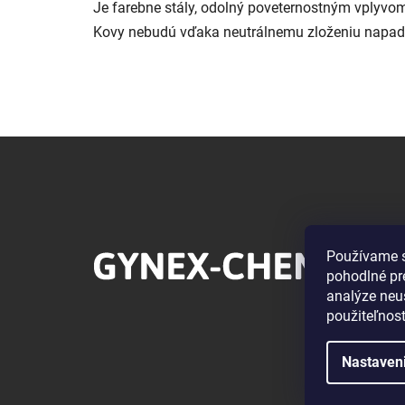
Je farebne stály, odolný poveternostným vplyvom a
Kovy nebudú vďaka neutrálnemu zloženiu napad
Z
á
p
ä
t
Používame s
pohodlné pr
i
analýze neus
e
použiteľnos
Nastaven