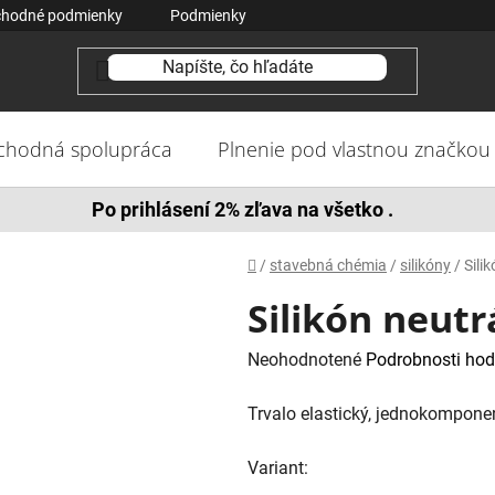
hodné podmienky
Podmienky ochrany osobných údajov
Ko
chodná spolupráca
Plnenie pod vlastnou značkou
Po prihlásení 2% zľava na všetko .
Domov
/
stavebná chémia
/
silikóny
/
Sili
Silikón neut
Priemerné
Neohodnotené
Podrobnosti hod
hodnotenie
Trvalo elastický, jednokomponen
produktu
je
Variant:
0,0