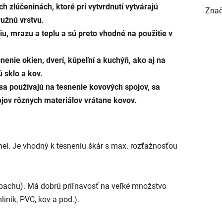
ch zlúčeninách, ktoré pri vytvrdnutí vytvárajú
Zna
ružnú vrstvu.
iu, mrazu a teplu a sú preto vhodné na použitie v
snenie okien, dverí, kúpeľní a kuchýň, ako aj na
 sklo a kov.
 sa používajú na tesnenie kovových spojov, sa
pojov rôznych materiálov vrátane kovov.
mel. Je vhodný k tesneniu škár s max. rozťažnosťou
pachu). Má dobrú priľnavosť na veľké množstvo
liník, PVC, kov a pod.).