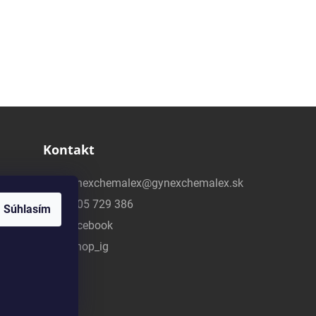
Kontakt
gynexchemalex@gynexchemalex.sk
0905 729 386
Súhlasím
Facebook
eshop_ig
v