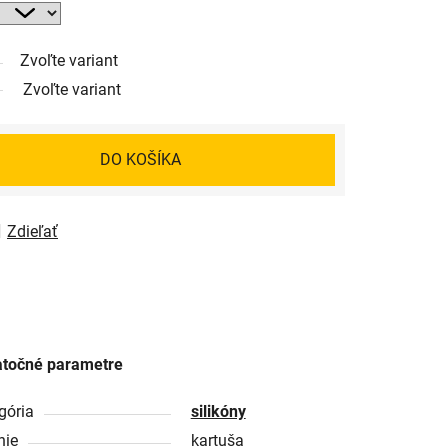
Zvoľte variant
Zvoľte variant
DO KOŠÍKA
Zdieľať
točné parametre
gória
silikóny
nie
kartuša