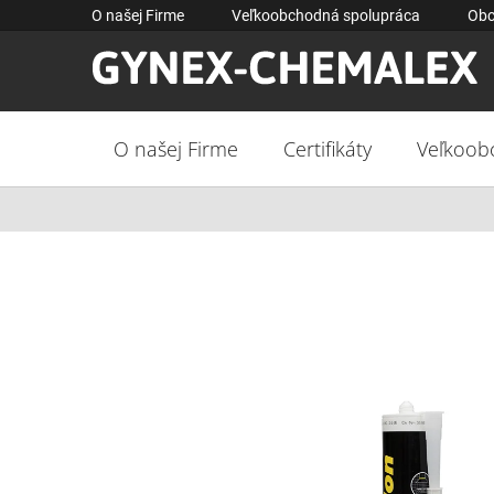
Prejsť
O našej Firme
Veľkoobchodná spolupráca
Obc
na
obsah
O našej Firme
Certifikáty
Veľkoob