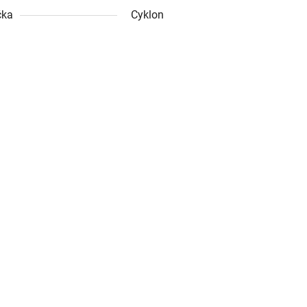
čka
Cyklon