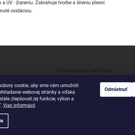
 UV - žiareniu. Zabraňuje tvorbe a šíreniu plesní.
nuté oxidáciou.
Informácie pre vás
O našej Firme
úbory cookie, aby sme vám umožnili
Odmietnuť
ehliadanie webovej stránky a vďaka
Veľkoobchodná spolupráca
tále zlepšovali jej funkcie, výkon a
Obchodné podmienky
ť.
Viac informácií
Podmienky ochrany osobných údajo
Kontakty
ie