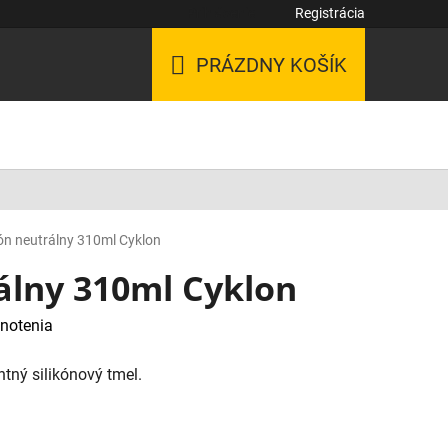
Prihlásenie
Registrácia
ntakty
PRÁZDNY KOŠÍK
NÁKUPNÝ
KOŠÍK
kón neutrálny 310ml Cyklon
rálny 310ml Cyklon
notenia
tný silikónový tmel.