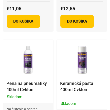
z
látok.
5
€11,05
€12,55
hviezdičiek.
DO KOŠÍKA
DO KOŠÍKA
Pena na pneumatiky
Keramická pasta
400ml Cyklon
400ml Cyklon
Skladom
Priemerné
Skladom
hodnotenie
Na čistenie a ochranu