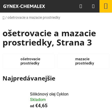
Prejsť
Hľadať
N
na
obsah
K
Domov
/
ošetrovacie a mazacie prostriedky
ošetrovacie a mazacie
prostriedky
, Strana 3
ošetrovacie
mazacie
prostriedky
prostriedky
Najpredávanejšie
Silikónový olej Cyklon
Skladom
€4,65
od