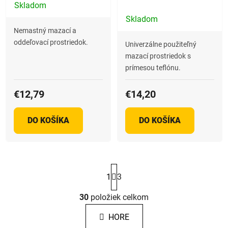
Cyklon
Skladom
Priemerné
Skladom
hodnotenie
Nemastný mazací a
produktu
oddeľovací prostriedok.
Univerzálne použiteľný
je
mazací prostriedok s
2,0
prímesou teflónu.
z
5
€12,79
€14,20
hviezdičiek.
DO KOŠÍKA
DO KOŠÍKA
S
t
1
3
r
á
30
položiek celkom
O
n
v
k
HORE
l
o