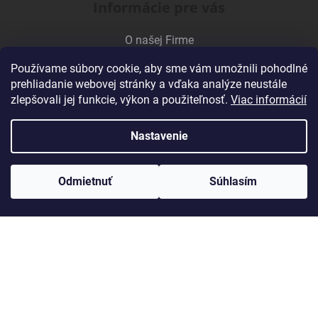
Informácie pre vás
e
O našej Firme
Veľkoobchodná spolupráca
Používame súbory cookie, aby sme vám umožnili pohodlné
Obchodné podmienky
prehliadanie webovej stránky a vďaka analýze neustále
zlepšovali jej funkcie, výkon a použiteľnosť.
Viac informácií
Podmienky ochrany osobných údajov
Kontakty
Nastavenie
Odmietnuť
Súhlasím
Kontakt
gynexchemalex@gynexchemalex.sk
0905 729 386
Facebook
eshop_ig