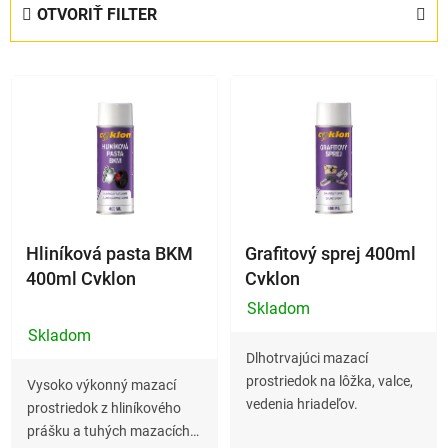
e
OTVORIŤ FILTER
n
i
V
e
ý
p
p
r
i
o
s
d
p
u
r
k
o
Hliníková pasta BKM
Grafitový sprej 400ml
t
d
400ml Cyklon
Cyklon
o
u
v
Skladom
Priemerné
k
Skladom
hodnotenie
t
Dlhotrvajúci mazací
produktu
o
prostriedok na lôžka, valce,
Vysoko výkonný mazací
je
vedenia hriadeľov.
v
prostriedok z hliníkového
5,0
prášku a tuhých mazacích