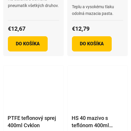
produktu
pneumatík všetkých druhov.
Teplu a vysokému tlaku
je
odolná mazacia pasta.
5,0
z
€12,67
€12,79
5
hviezdičiek.
DO KOŠÍKA
DO KOŠÍKA
PTFE teflonový sprej
HS 40 mazivo s
400ml Cyklon
teflónom 400ml