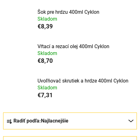
Šok pre hrdzu 400ml Cyklon
Skladom
€8,39
Vŕtací a rezací olej 400ml Cyklon
Skladom
€8,70
Uvoľňovač skrutiek a hrdze 400ml Cyklon
Skladom
€7,31
R
Radiť podľa:
Najlacnejšie
a
d