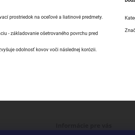
Doda
ací prostriedok na oceľové a liatinové predmety.
Kate
Zna
ciu - základovanie ošetrovaného povrchu pred
yšuje odolnosť kovov voči následnej korózii.
Informácie pre vás