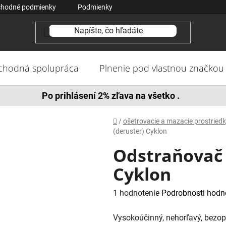
hodné podmienky
Podmienky ochrany osobných údajov
Ko
chodná spolupráca
Plnenie pod vlastnou značkou
Po prihlásení 2% zľava na všetko .
Domov
/
ošetrovacie a mazacie prostried
(deruster) Cyklon
Odstraňovač 
Cyklon
Priemerné
1 hodnotenie
Podrobnosti hodn
hodnotenie
Vysokoúčinný, nehorľavý, bezop
produktu