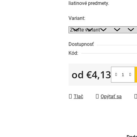
liatinové predmety.
je
5,0
Variant:
z
5
hviezdičiek.
Dostupnosť
Kód:
od
€4,13
Jednotková cena:
Tlač
Opýtať sa