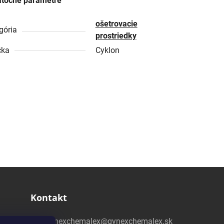
točné parametre
ošetrovacie
gória
prostriedky
čka
Cyklon
Kontakt
gynexchemalex@gynexchemalex.sk