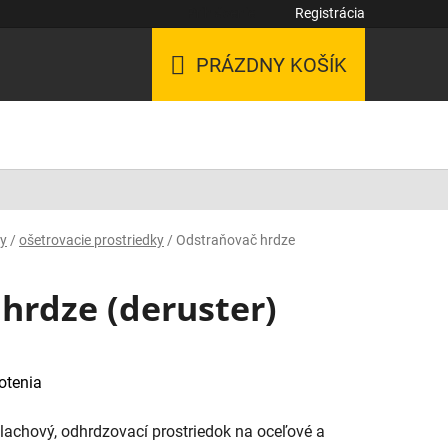
Prihlásenie
Registrácia
ntakty
PRÁZDNY KOŠÍK
NÁKUPNÝ
KOŠÍK
ky
/
ošetrovacie prostriedky
/
Odstraňovač hrdze
hrdze (deruster)
otenia
lachový, odhrdzovací prostriedok na oceľové a