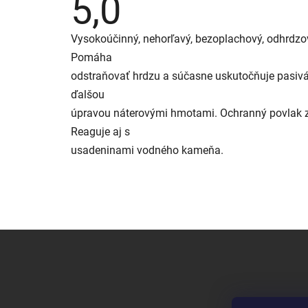
5,0
hodnotenie
produktu
je
Vysokoúčinný, nehorľavý, bezoplachový, odhrdzov
5,0
z
Pomáha
5
hviezdičiek.
odstraňovať hrdzu a súčasne uskutočňuje pasivá
ďalšou
úpravou náterovými hmotami. Ochranný povlak zv
Reaguje aj s
usadeninami vodného kameňa.
Z
á
p
ä