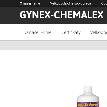
Prejsť
O našej Firme
Veľkoobchodná spolupráca
Obc
na
obsah
O našej Firme
Certifikáty
Veľkoob