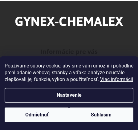
Z
á
p
ä
t
i
Informácie pre vás
e
Používame súbory cookie, aby sme vám umožnili pohodlné
O našej Firme
prehliadanie webovej stránky a vďaka analýze neustále
Veľkoobchodná spolupráca
zlepšovali jej funkcie, výkon a použiteľnosť.
Viac informácií
Obchodné podmienky
Podmienky ochrany osobných údajov
Nastavenie
Kontakty
Odmietnuť
Súhlasím
Kontakt