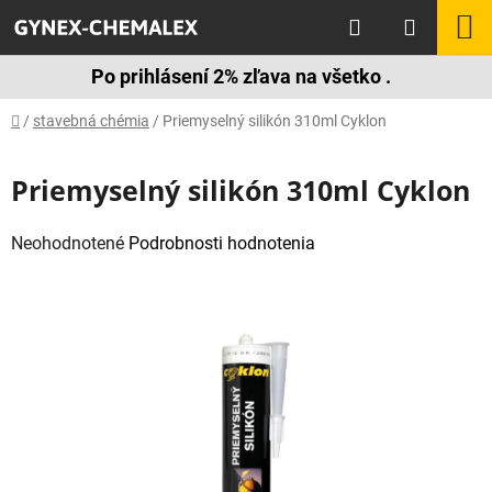
Prejsť
Hľadať
N
na
obsah
K
Po prihlásení 2% zľava na všetko .
Domov
/
stavebná chémia
/
Priemyselný silikón 310ml Cyklon
Priemyselný silikón 310ml Cyklon
Priemerné
Neohodnotené
Podrobnosti hodnotenia
hodnotenie
produktu
je
0,0
z
5
hviezdičiek.