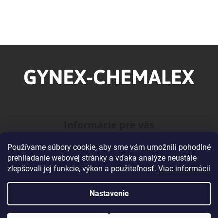
Z
á
p
ä
t
i
Informácie pre vás
e
Používame súbory cookie, aby sme vám umožnili pohodlné
O našej Firme
prehliadanie webovej stránky a vďaka analýze neustále
Veľkoobchodná spolupráca
zlepšovali jej funkcie, výkon a použiteľnosť.
Viac informácií
Obchodné podmienky
Podmienky ochrany osobných údajov
Nastavenie
Kontakty