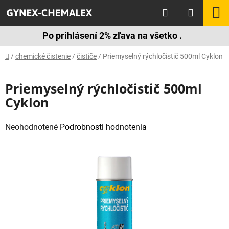
Prejsť
Hľadať
N
na
obsah
K
Po prihlásení 2% zľava na všetko .
Domov
/
chemické čistenie
/
čističe
/
Priemyselný rýchločistič 500ml Cyklon
Priemyselný rýchločistič 500ml
Cyklon
Priemerné
Neohodnotené
Podrobnosti hodnotenia
hodnotenie
produktu
je
0,0
z
5
hviezdičiek.