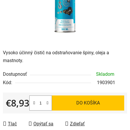
Vysoko účinný čistič na odstraňovanie špiny, oleja a
mastnoty.
Dostupnosť
Skladom
Kód:
1903901
€8,93
DO KOŠÍKA
Jednotková cena:
Tlač
Opýtať sa
Zdieľať