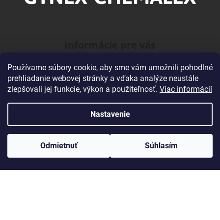
ä
t
i
Informácie pre vás
e
Používame súbory cookie, aby sme vám umožnili pohodlné
O našej Firme
prehliadanie webovej stránky a vďaka analýze neustále
Veľkoobchodná spolupráca
zlepšovali jej funkcie, výkon a použiteľnosť.
Viac informácií
Obchodné podmienky
Podmienky ochrany osobných údajov
Nastavenie
Kontakty
Odmietnuť
Súhlasím
Kontakt
gynexchemalex@gynexchemalex.sk
0905 729 386