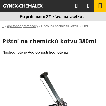
Prejsť
Hľadať
N
na
obsah
K
Po prihlásení 2% zľava na všetko .
Domov
/
aplikačné prostriedky
/
Pištoľ na chemickú kotvu 380ml
Pištoľ na chemickú kotvu 380ml
Priemerné
Neohodnotené
Podrobnosti hodnotenia
hodnotenie
produktu
je
0,0
z
5
hviezdičiek.